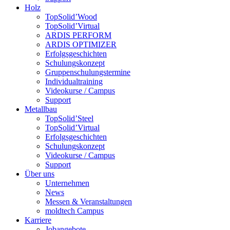
Holz
TopSolid’Wood
TopSolid’Virtual
ARDIS PERFORM
ARDIS OPTIMIZER
Erfolgsgeschichten
Schulungskonzept
Gruppenschulungstermine
Individualtraining
Videokurse / Campus
Support
Metallbau
TopSolid’Steel
TopSolid’Virtual
Erfolgsgeschichten
Schulungskonzept
Videokurse / Campus
Support
Über uns
Unternehmen
News
Messen & Veranstaltungen
moldtech Campus
Karriere
Jobangebote