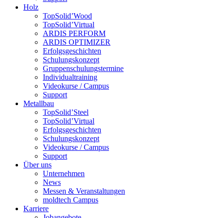
Holz
TopSolid’Wood
TopSolid’Virtual
ARDIS PERFORM
ARDIS OPTIMIZER
Erfolgsgeschichten
Schulungskonzept
Gruppenschulungstermine
Individualtraining
Videokurse / Campus
Support
Metallbau
TopSolid’Steel
TopSolid’Virtual
Erfolgsgeschichten
Schulungskonzept
Videokurse / Campus
Support
Über uns
Unternehmen
News
Messen & Veranstaltungen
moldtech Campus
Karriere
Jobangebote