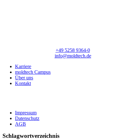
moldtech GmbH
Lange Straße 56
33154 Salzkotten
T:
+49 5258 9364-0
E:
info@moldtech.de
Karriere
moldtech Campus
Über uns
Kontakt
Impressum
Datenschutz
AGB
Schlagwortverzeichnis