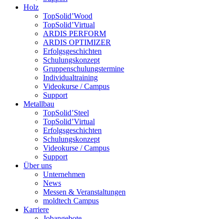
Holz
TopSolid’Wood
TopSolid’Virtual
ARDIS PERFORM
ARDIS OPTIMIZER
Erfolgsgeschichten
Schulungskonzept
Gruppenschulungstermine
Individualtraining
Videokurse / Campus
Support
Metallbau
TopSolid’Steel
TopSolid’Virtual
Erfolgsgeschichten
Schulungskonzept
Videokurse / Campus
Support
Über uns
Unternehmen
News
Messen & Veranstaltungen
moldtech Campus
Karriere
Jobangebote