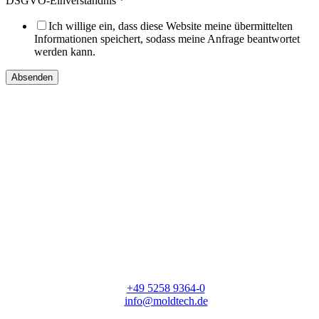
DSGVO-Einverständnis
*
Ich willige ein, dass diese Website meine übermittelten
Informationen speichert, sodass meine Anfrage beantwortet
werden kann.
Absenden
moldtech GmbH
Lange Straße 56
33154 Salzkotten
T:
+49 5258 9364-0
E:
info@moldtech.de