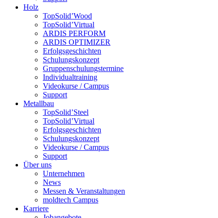
Holz
TopSolid’Wood
TopSolid’Virtual
ARDIS PERFORM
ARDIS OPTIMIZER
Erfolgsgeschichten
Schulungskonzept
Gruppenschulungstermine
Individualtraining
Videokurse / Campus
Support
Metallbau
TopSolid’Steel
TopSolid’Virtual
Erfolgsgeschichten
Schulungskonzept
Videokurse / Campus
Support
Über uns
Unternehmen
News
Messen & Veranstaltungen
moldtech Campus
Karriere
Jobangebote