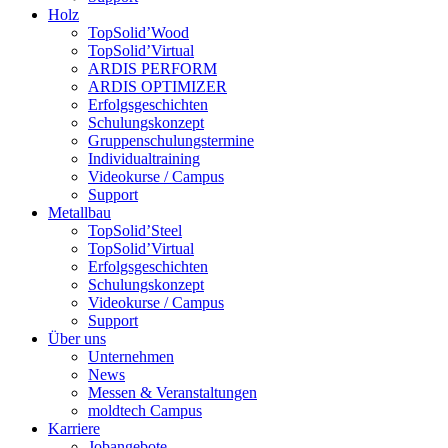
Holz
TopSolid’Wood
TopSolid’Virtual
ARDIS PERFORM
ARDIS OPTIMIZER
Erfolgsgeschichten
Schulungskonzept
Gruppenschulungstermine
Individualtraining
Videokurse / Campus
Support
Metallbau
TopSolid’Steel
TopSolid’Virtual
Erfolgsgeschichten
Schulungskonzept
Videokurse / Campus
Support
Über uns
Unternehmen
News
Messen & Veranstaltungen
moldtech Campus
Karriere
Jobangebote