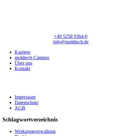
moldtech GmbH
Lange Straße 56
33154 Salzkotten
T:
+49 5258 9364-0
E:
info@moldtech.de
Karriere
moldtech Campus
Über uns
Kontakt
Impressum
Datenschutz
AGB
Schlagwortverzeichnis
Werkzeugverwaltung