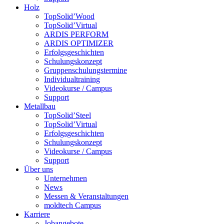
Holz
TopSolid’Wood
TopSolid’Virtual
ARDIS PERFORM
ARDIS OPTIMIZER
Erfolgsgeschichten
Schulungskonzept
Gruppenschulungstermine
Individualtraining
Videokurse / Campus
Support
Metallbau
TopSolid’Steel
TopSolid’Virtual
Erfolgsgeschichten
Schulungskonzept
Videokurse / Campus
Support
Über uns
Unternehmen
News
Messen & Veranstaltungen
moldtech Campus
Karriere
Jobangebote