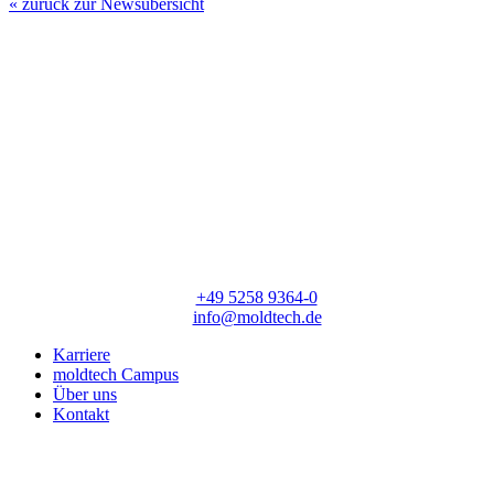
« zurück zur Newsübersicht
moldtech GmbH
Lange Straße 56
33154 Salzkotten
T:
+49 5258 9364-0
E:
info@moldtech.de
Karriere
moldtech Campus
Über uns
Kontakt