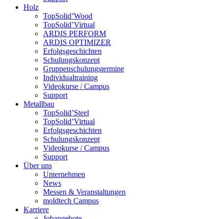
Holz
TopSolid’Wood
TopSolid’Virtual
ARDIS PERFORM
ARDIS OPTIMIZER
Erfolgsgeschichten
Schulungskonzept
Gruppenschulungstermine
Individualtraining
Videokurse / Campus
Support
Metallbau
TopSolid’Steel
TopSolid’Virtual
Erfolgsgeschichten
Schulungskonzept
Videokurse / Campus
Support
Über uns
Unternehmen
News
Messen & Veranstaltungen
moldtech Campus
Karriere
Jobangebote