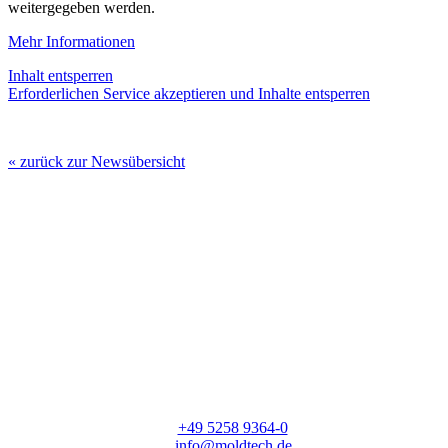
weitergegeben werden.
Mehr Informationen
Inhalt entsperren
Erforderlichen Service akzeptieren und Inhalte entsperren
« zurück zur Newsübersicht
moldtech GmbH
Lange Straße 56
33154 Salzkotten
T:
+49 5258 9364-0
E:
info@moldtech.de