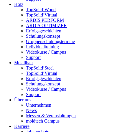
Holz
TopSolid’Wood
TopSolid’Virtual
ARDIS PERFORM
ARDIS OPTIMIZER
Erfolgsgeschichten
Schulungskonzept
Gruppenschulungstermine
Individualtraining
Videokurse / Campus
Support
Metallbau
TopSolid’Steel
TopSolid’Virtual
Erfolgsgeschichten
Schulungskonzept
Videokurse / Campus
Support
Über uns
Unternehmen
News
Messen & Veranstaltungen
moldtech Campus
Karriere
Jobangebote