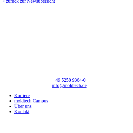
« zurück zur Newsübersicht
moldtech GmbH
Lange Straße 56
33154 Salzkotten
T:
+49 5258 9364-0
E:
info@moldtech.de
Karriere
moldtech Campus
Über uns
Kontakt