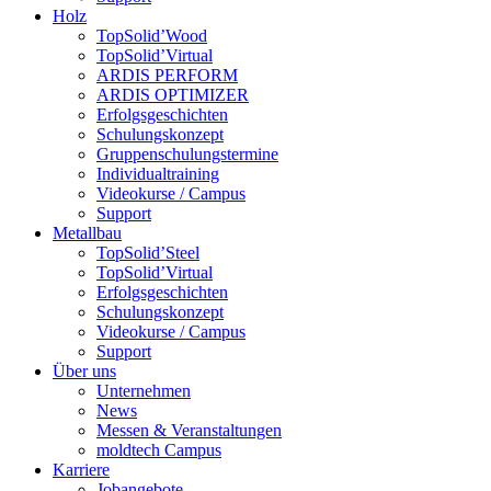
Holz
TopSolid’Wood
TopSolid’Virtual
ARDIS PERFORM
ARDIS OPTIMIZER
Erfolgsgeschichten
Schulungskonzept
Gruppenschulungstermine
Individualtraining
Videokurse / Campus
Support
Metallbau
TopSolid’Steel
TopSolid’Virtual
Erfolgsgeschichten
Schulungskonzept
Videokurse / Campus
Support
Über uns
Unternehmen
News
Messen & Veranstaltungen
moldtech Campus
Karriere
Jobangebote