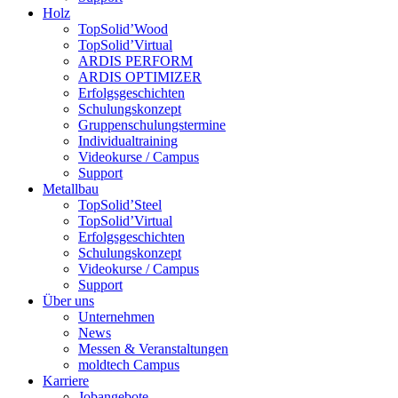
Holz
TopSolid’Wood
TopSolid’Virtual
ARDIS PERFORM
ARDIS OPTIMIZER
Erfolgsgeschichten
Schulungskonzept
Gruppenschulungstermine
Individualtraining
Videokurse / Campus
Support
Metallbau
TopSolid’Steel
TopSolid’Virtual
Erfolgsgeschichten
Schulungskonzept
Videokurse / Campus
Support
Über uns
Unternehmen
News
Messen & Veranstaltungen
moldtech Campus
Karriere
Jobangebote