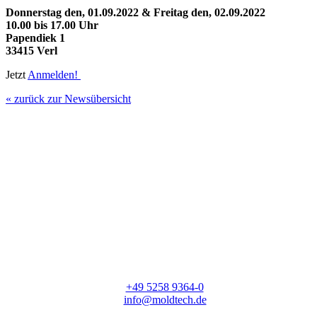
Donnerstag den, 01.09.2022 &
Freitag den, 02.09.2022
10.00 bis 17.00 Uhr
Papendiek 1
33415 Verl
Jetzt
Anmelden!
« zurück zur Newsübersicht
moldtech GmbH
Lange Straße 56
33154 Salzkotten
T:
+49 5258 9364-0
E:
info@moldtech.de