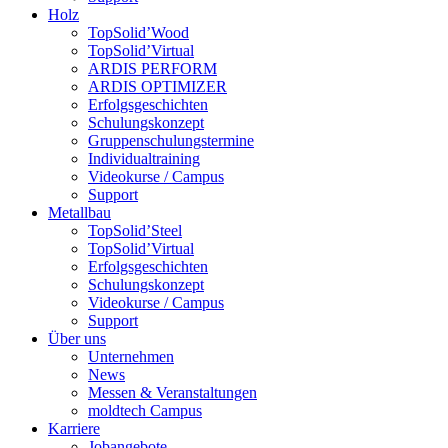
Holz
TopSolid’Wood
TopSolid’Virtual
ARDIS PERFORM
ARDIS OPTIMIZER
Erfolgsgeschichten
Schulungskonzept
Gruppenschulungstermine
Individualtraining
Videokurse / Campus
Support
Metallbau
TopSolid’Steel
TopSolid’Virtual
Erfolgsgeschichten
Schulungskonzept
Videokurse / Campus
Support
Über uns
Unternehmen
News
Messen & Veranstaltungen
moldtech Campus
Karriere
Jobangebote