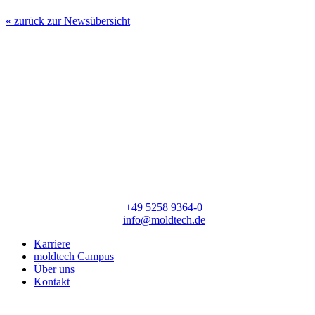
« zurück zur Newsübersicht
moldtech GmbH
Lange Straße 56
33154 Salzkotten
T:
+49 5258 9364-0
E:
info@moldtech.de
Karriere
moldtech Campus
Über uns
Kontakt