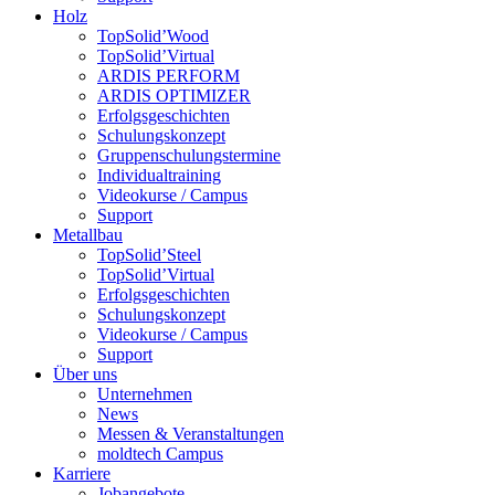
Holz
TopSolid’Wood
TopSolid’Virtual
ARDIS PERFORM
ARDIS OPTIMIZER
Erfolgsgeschichten
Schulungskonzept
Gruppenschulungstermine
Individualtraining
Videokurse / Campus
Support
Metallbau
TopSolid’Steel
TopSolid’Virtual
Erfolgsgeschichten
Schulungskonzept
Videokurse / Campus
Support
Über uns
Unternehmen
News
Messen & Veranstaltungen
moldtech Campus
Karriere
Jobangebote