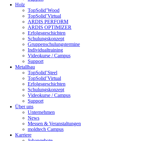
Holz
TopSolid’Wood
TopSolid’Virtual
ARDIS PERFORM
ARDIS OPTIMIZER
Erfolgsgeschichten
Schulungskonzept
Gruppenschulungstermine
Individualtraining
Videokurse / Campus
Support
Metallbau
TopSolid’Steel
TopSolid’Virtual
Erfolgsgeschichten
Schulungskonzept
Videokurse / Campus
Support
Über uns
Unternehmen
News
Messen & Veranstaltungen
moldtech Campus
Karriere
Jobangebote