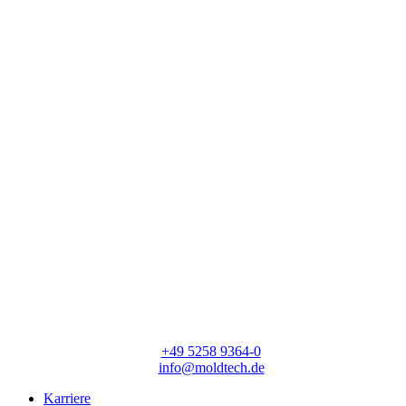
moldtech GmbH
Lange Straße 56
33154 Salzkotten
T:
+49 5258 9364-0
E:
info@moldtech.de
Karriere